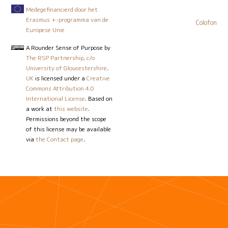
Medegefinancierd door het
Erasmus +-programma van de
Colofon
Europese Unie
A Rounder Sense of Purpose
by
The RSP Partnership, c/o
University of Gloucestershire,
UK
is licensed under a
Creative
Commons Attribution 4.0
International License
. Based on
a work at
this website
.
Permissions beyond the scope
of this license may be available
via
the Contact page
.