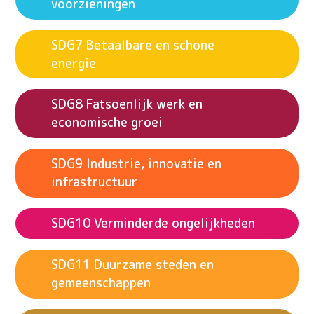
voorzieningen
Betaalbare en schone
energie
Fatsoenlijk werk en
economische groei
Industrie, innovatie en
infrastructuur
Verminderde ongelijkheden
Duurzame steden en
gemeenschappen