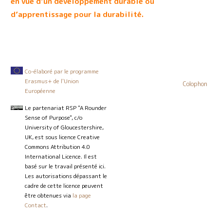
en vue d’un développement durable ou
d’apprentissage pour la durabilité.
Co-élaboré par le programme
Erasmus+ de l'Union
Colophon
Européenne
Le partenariat RSP "A Rounder
Sense of Purpose", c/o
University of Gloucestershire,
UK, est sous licence Creative
Commons Attribution 4.0
International Licence. Il est
basé sur le travail présenté ici.
Les autorisations dépassant le
cadre de cette licence peuvent
être obtenues via
la page
Contact
.