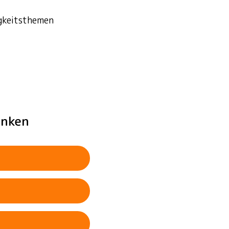
igkeitsthemen
enken