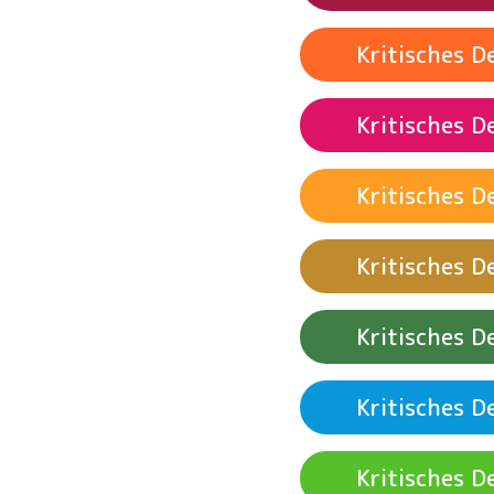
Siehe Beispielak
Kritisches 
Siehe Beispielak
Kritisches 
Wirtschaftswa
Kritisches 
Siehe Beispielak
Infrastruktur
Siehe Beispielak
Kritisches 
Kritisches 
Siehe Beispielak
Siehe Beispielak
Kritisches 
Produktion
Kritisches 