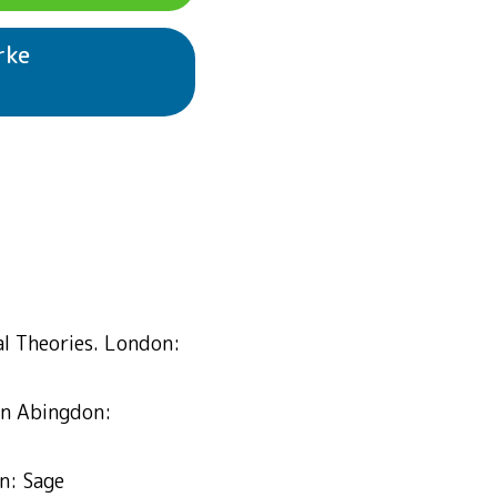
rke
 Klimaschutz
sser
tigkeit und starke
l Theories. London:
on Abingdon:
n: Sage