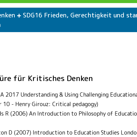
Denken
Frieden, Gerechtigkeit und sta
SDG16
n
tivitäten
Kritisches Denken
Maßnahmen zum
SDG13
tivitäten
Kritisches Denken
Leben unter Wa
SDG14
tivitäten
Kritisches Denken
Leben an Land
SDG15
tivitäten
Kritisches Denken
Frieden, Gerech
SDG16
türe für Kritisches Denken
 A 2017 Understanding & Using Challenging Educationa
r 10 - Henry Girouz: Critical pedagogy)
s R (2006) An Introduction to Philosophy of Educati
ton D (2007) Introduction to Education Studies Londo