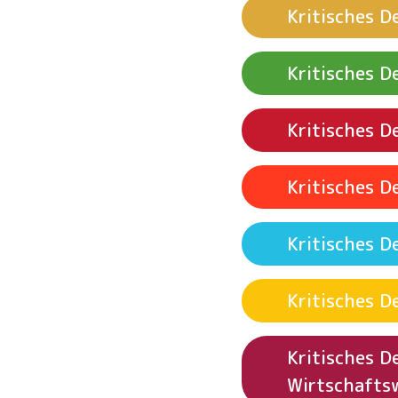
Kritisches 
Siehe Beispielak
Kritisches 
Siehe Beispielak
Kritisches 
Siehe Beispielak
Kritisches 
Siehe Beispielak
Kritisches 
Kritisches 
Siehe Beispielak
Siehe Beispielak
Kritisches 
Sanitäreinrich
Wirtschafts