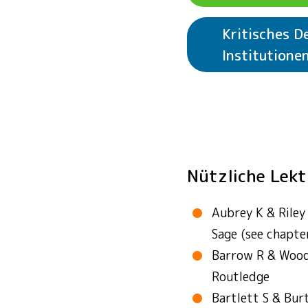
Kritisches 
Institutione
Siehe Beispielak
Siehe Beispielak
Siehe Beispielak
Siehe Beispielak
Institutionen
Nützliche Lek
Aubrey K & Riley
Sage (see chapte
Barrow R & Wood
Routledge
Bartlett S & Bur