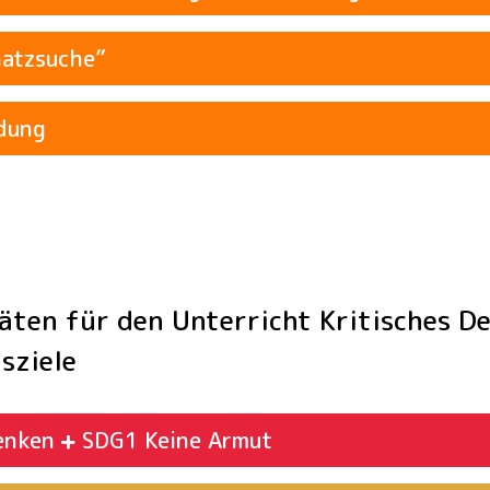
hatzsuche”
ndung
itäten für den Unterricht Kritisches 
sziele
Denken
Keine Armut
SDG1