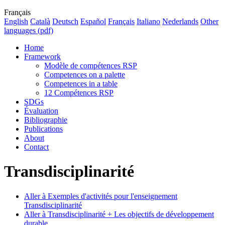
Français
English
Català
Deutsch
Español
Français
Italiano
Nederlands
Other
languages (pdf)
Home
Framework
Modèle de compétences RSP
Competences on a palette
Competences in a table
12 Compétences RSP
SDGs
Évaluation
Bibliographie
Publications
About
Contact
Transdisciplinarité
Aller à Exemples d'activités pour l'enseignement
Transdisciplinarité
Aller à Transdisciplinarité + Les objectifs de développement
durable