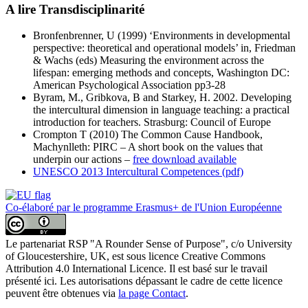
A lire Transdisciplinarité
Bronfenbrenner, U (1999) ‘Environments in developmental
perspective: theoretical and operational models’ in, Friedman
& Wachs (eds) Measuring the environment across the
lifespan: emerging methods and concepts, Washington DC:
American Psychological Association pp3-28
Byram, M., Gribkova, B and Starkey, H. 2002. Developing
the intercultural dimension in language teaching: a practical
introduction for teachers. Strasburg: Council of Europe
Crompton T (2010) The Common Cause Handbook,
Machynlleth: PIRC – A short book on the values that
underpin our actions –
free download available
UNESCO 2013 Intercultural Competences (pdf)
Co-élaboré par le programme Erasmus+ de l'Union Européenne
Le partenariat RSP "A Rounder Sense of Purpose", c/o University
of Gloucestershire, UK, est sous licence Creative Commons
Attribution 4.0 International Licence. Il est basé sur le travail
présenté ici. Les autorisations dépassant le cadre de cette licence
peuvent être obtenues via
la page Contact
.