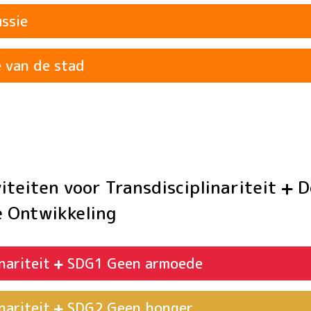
ssie
 van de stad
Daadkracht
Waarden
Daadkracht
iviteiten voor Transdisciplinariteit
Do
 Ontwikkeling
Oplettendheid
inariteit
Geen armoede
SDG1
inariteit
Geen honger
SDG2