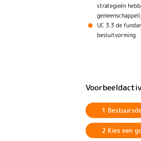
strategieën hebb
gemeenschappelij
UC 3.3 de fundam
besluitvorming
Voorbeeld­acti
1 Bestuursd
2 Kies een g