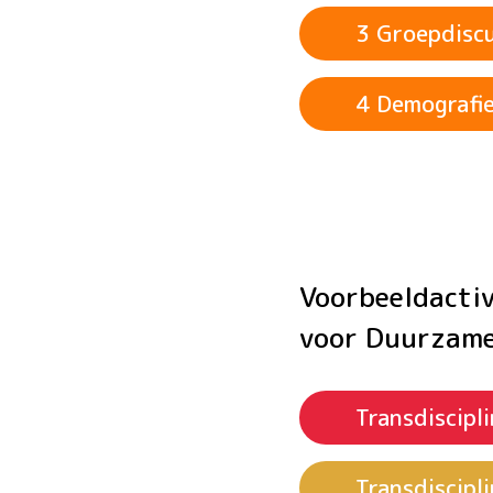
3 Groepdiscu
4 Demografie
Voorbeeld­act
voor Duurzame
Transdiscipl
Transdiscipl