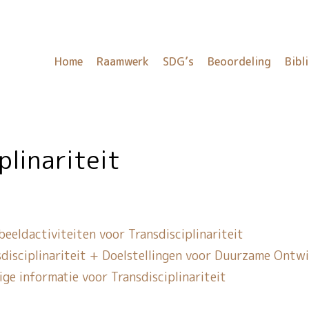
Home
Raamwerk
SDG’s
Beoordeling
Bibl
iplinariteit
eeld­activiteiten voor Transdisciplinariteit
sdisciplinariteit + Doelstellingen voor Duurzame Ontwi
ge informatie voor Transdisciplinariteit