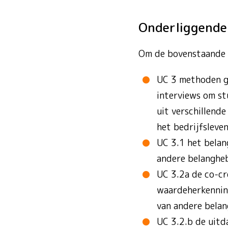
Onderliggend
Om de bovenstaande l
UC 3 methoden ge
interviews om st
uit verschillend
het bedrijfsleve
UC 3.1 het belan
andere belanghe
UC 3.2a de co-cr
waardeherkenning
van andere bela
UC 3.2.b de uit