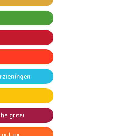
e
heid en welzijn
derwijs
rzieningen
heid
 en sanitaire
he groei
n schone energie
tructuur