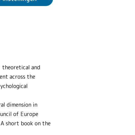
e
 water
nd
chtheid en sterke
 theoretical and
ent across the
ychological
al dimension in
ouncil of Europe
A short book on the