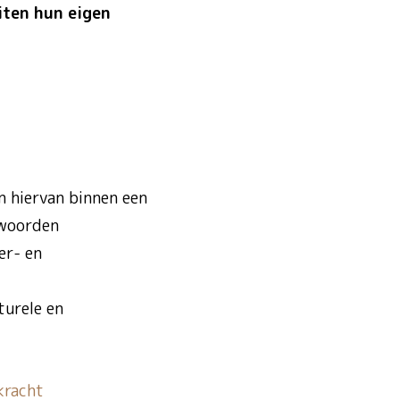
iten hun eigen
n hiervan binnen een
rwoorden
er- en
turele en
kracht