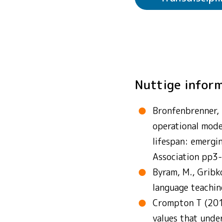
Zie voorbeeldact
Zie voorbeeldact
Zie voorbeeldact
Zie voorbeeldact
instellingen
Nuttige infor
Bronfenbrenner, 
operational mode
lifespan: emergi
Association pp3
Byram, M., Gribk
language teachin
Crompton T (201
values that unde