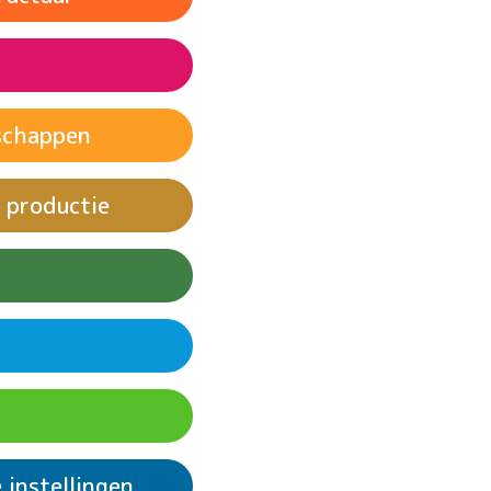
werk en economische
schappen
novatie en
 ongelijkheden
 productie
de consumptie en
teden en
 instellingen