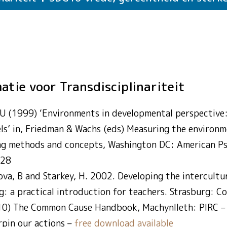
iviteiten
Transdisciplinariteit
Klimaatacti
SDG13
iviteiten
Transdisciplinariteit
Leven onder
SDG14
iviteiten
Transdisciplinariteit
Leven op la
SDG15
iviteiten
Transdisciplinariteit
Vrede, gere
SDG16
matie voor Transdisciplinariteit
U (1999) ‘Environments in developmental perspective:
ls’ in, Friedman & Wachs (eds) Measuring the environm
ng methods and concepts, Washington DC: American Ps
-28
ova, B and Starkey, H. 2002. Developing the intercultur
g: a practical introduction for teachers. Strasburg: C
0) The Common Cause Handbook, Machynlleth: PIRC – 
rpin our actions –
free download available