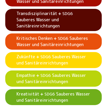
Wasser und Sanitäreinrichtungen
Transdisziplinarität
SDG6
Sauberes Wasser und
Siehe Beispielaktivitäten
Systeme
SDG6
Sanitäreinrichtungen
Sauberes Wasser und Sanitäreinrichtungen
Kritisches Denken
Sauberes
SDG6
Siehe Beispielaktivitäten
Aufmerksamkeit
SDG6
Wasser und Sanitäreinrichtungen
Sauberes Wasser und Sanitäreinrichtungen
Zukünfte
Sauberes Wasser
SDG6
Siehe Beispielaktivitäten
Transdisziplinarität
und Sanitäreinrichtungen
Sauberes Wasser und Sanitäreinrichtungen
SDG6
Empathie
Sauberes Wasser
SDG6
und Sanitäreinrichtungen
Siehe Beispielaktivitäten
Kritisches Denken
Sauberes Wasser und Sanitäreinrichtungen
SDG6
Kreativität
Sauberes Wasser
SDG6
und Sanitäreinrichtungen