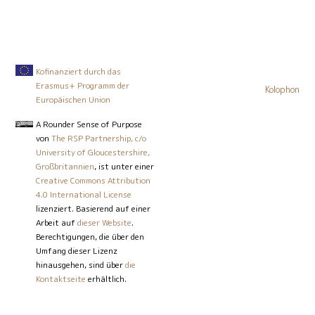
Sauberes Wasser und Sanitäreinrichtungen
Siehe Beispielaktivitäten
Werte
Sauberes
SDG6
Wasser und Sanitäreinrichtungen
Kofinanziert durch das
Siehe Beispielaktivitäten
Erasmus+ Programm der
Kolophon
Europäischen Union
Entscheidungsfreudigkeit
Sauberes
SDG6
Wasser und Sanitäreinrichtungen
A Rounder Sense of Purpose
von
The RSP Partnership, c/o
University of Gloucestershire,
Großbritannien
, ist unter einer
Creative Commons Attribution
4.0 International License
lizenziert. Basierend auf einer
Arbeit auf
dieser Website
.
Berechtigungen, die über den
Umfang dieser Lizenz
hinausgehen, sind über
die
Kontaktseite
erhältlich.