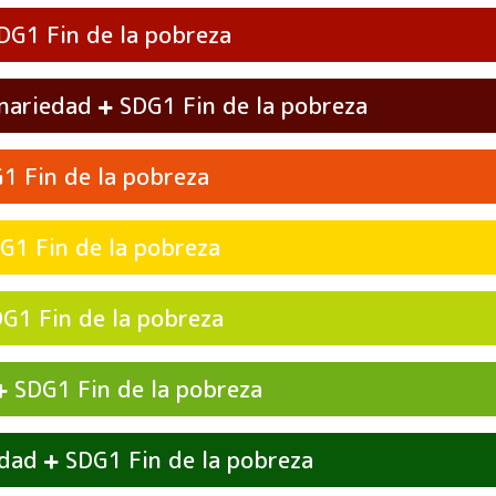
Fin de la pobreza
DG1
 de actividades
Sistemas
Fin de la pobreza
SDG1
inariedad
Fin de la pobreza
SDG1
Fin de la pobreza
G1
 de actividades
Atención
Fin de la pobreza
SDG1
 de actividades
Transdisciplinariedad
Fin de 
SDG1
Fin de la pobreza
DG1
 de actividades
Crítica
Fin de la pobreza
SDG1
Fin de la pobreza
DG1
Fin de la pobreza
SDG1
 de actividades
Futuros
Fin de la pobreza
SDG1
 de actividades
Empatía
Fin de la pobreza
SDG1
idad
Fin de la pobreza
SDG1
 de actividades
Creatividad
Fin de la pobrez
SDG1