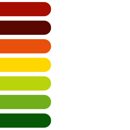
la pobreza
a