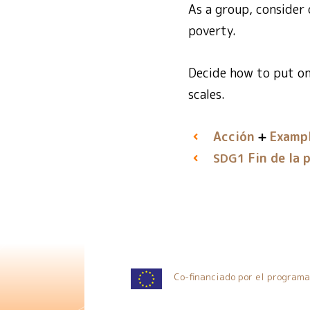
As a group, consider 
poverty.
Decide how to put on
scales.
Acción
Exampl
Fin de la 
SDG1
Co-financiado por el program