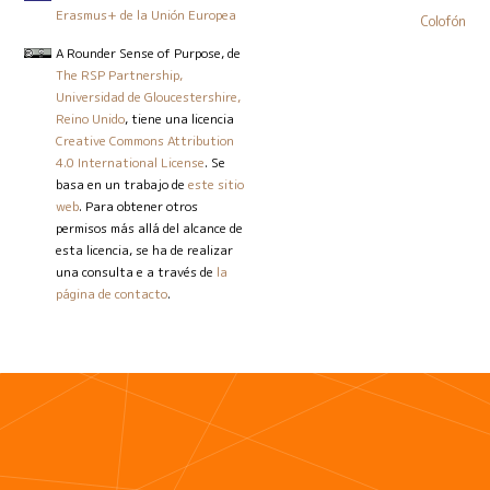
Erasmus+ de la Unión Europea
Colofón
A Rounder Sense of Purpose
, de
The RSP Partnership,
Universidad de Gloucestershire,
Reino Unido
, tiene una licencia
Creative Commons Attribution
4.0 International License
. Se
basa en un trabajo de
este sitio
web
. Para obtener otros
permisos más allá del alcance de
esta licencia, se ha de realizar
una consulta e a través de
la
página de contacto
.