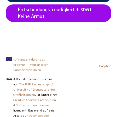
Keine Armut
Entscheidungsfreudigkeit
SDG1
Keine Armut
Siehe Beispielaktivitäten
Handeln
Keine
SDG1
Siehe Beispielaktivitäten
Werte
Keine
SDG1
Armut
Armut
Siehe Beispielaktivitäten
Entscheidungsfreudigkeit
Keine Armut
SDG1
Kofinanziert durch das
Erasmus+ Programm der
Kolophon
Europäischen Union
A Rounder Sense of Purpose
von
The RSP Partnership, c/o
University of Gloucestershire,
Großbritannien
, ist unter einer
Creative Commons Attribution
4.0 International License
lizenziert. Basierend auf einer
Arbeit auf
dieser Website
.