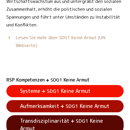
Wirtschaftswachstum aus und untergräbt den sozialen
Zusammenhalt, erhöht die politischen und sozialen
Spannungen und führt unter Umständen zu Instabilität
und Konflikten.
Lesen Sie mehr über
Keine Armut (UN
SDG1
Webseite)
RSP Kompetenzen
Keine Armut
SDG1
Systeme
Keine Armut
SDG1
Aufmerksamkeit
Keine Armut
SDG1
Transdisziplinarität
Keine
SDG1
Siehe Beispielaktivitäten
Systeme
Keine
SDG1
Armut
Armut