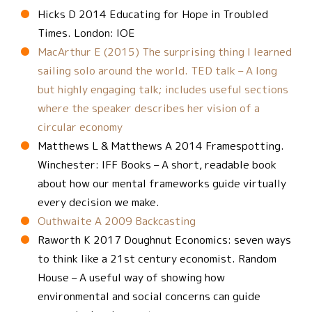
justícia i institucions sòlides
Hicks D 2014 Educating for Hope in Troubled
Times. London: IOE
MacArthur E (2015) The surprising thing I learned
sailing solo around the world. TED talk – A long
but highly engaging talk; includes useful sections
where the speaker describes her vision of a
circular economy
Matthews L & Matthews A 2014 Framespotting.
Winchester: IFF Books – A short, readable book
about how our mental frameworks guide virtually
every decision we make.
Outhwaite A 2009 Backcasting
Raworth K 2017 Doughnut Economics: seven ways
to think like a 21st century economist. Random
House – A useful way of showing how
environmental and social concerns can guide