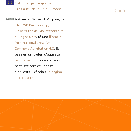
Cofundat pel programa
Erasmus+ de la Unió Europea
Colofó
A Rounder Sense of Purpose
, de
The RSP Partnership,
Universitat de Gloucestershire,
el Regne Unit
, té una
llicència
internacional Creative
Commons Attribution 4.0
. Es
basa en un treball d'aquesta
pàgina web
. Es poden obtenir
permisos fora de l'abast
d'aquesta llicència a
la pàgina
de contacte
.