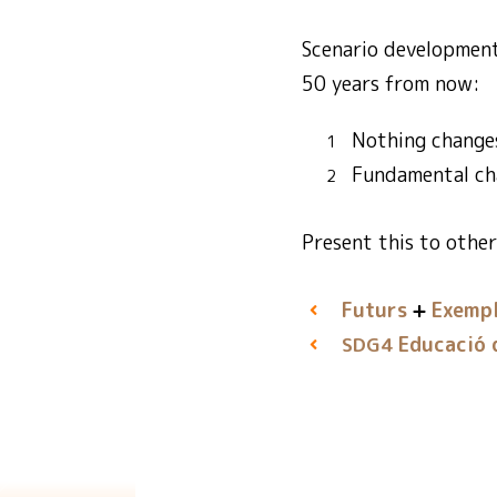
Scenario development 
50 years from now:
Nothing changes
Fundamental cha
Present this to other
Futurs
Exempl
Educació d
SDG4