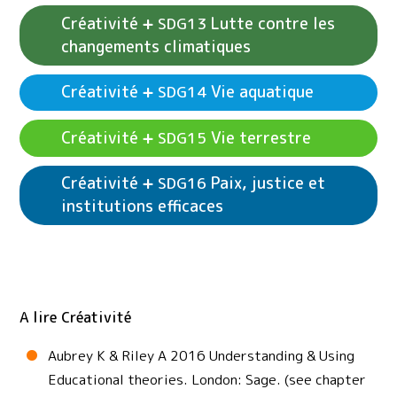
Créativité
Lutte contre les
SDG13
changements climatiques
Voir les exemples d'activités
Créativité
SDG11
Villes et communautés durables
Créativité
Vie aquatique
SDG14
Voir les exemples d'activités
Créativité
SDG12
Consommation et production durables
Créativité
Vie terrestre
SDG15
Créativité
Paix, justice et
SDG16
institutions efficaces
Voir les exemples d'activités
Créativité
SDG14
Voir les exemples d'activités
Créativité
SDG15
Vie aquatique
Vie terrestre
Voir les exemples d'activités
Créativité
SDG13
Voir les exemples d'activités
Créativité
SDG16
Lutte contre les changements climatiques
A lire Créativité
Paix, justice et institutions efficaces
Aubrey K & Riley A 2016 Understanding & Using
Educational theories. London: Sage. (see chapter