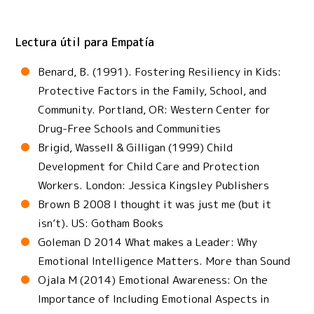
Ver los ejemplos de actividades
Empatía
SDG16
Lectura útil para Empatía
Paz, justicia e instituciones sólidas
Benard, B. (1991). Fostering Resiliency in Kids:
Protective Factors in the Family, School, and
Community. Portland, OR: Western Center for
Ver los ejemplos de actividades
Empatía
SDG13
Drug-Free Schools and Communities
Acción por el clima
Brigid, Wassell & Gilligan (1999) Child
Development for Child Care and Protection
Workers. London: Jessica Kingsley Publishers
Brown B 2008 I thought it was just me (but it
isn’t). US: Gotham Books
Goleman D 2014 What makes a Leader: Why
Emotional Intelligence Matters. More than Sound
Ojala M (2014) Emotional Awareness: On the
Importance of Including Emotional Aspects in