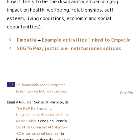
how it feels to be the disadvantaged person (e.g.
impact on health, wellbeing, relationships, self-
esteem, living conditions, economic and social
opportunities).
Empatía
Example activities linked to Empatía
Paz, justicia e instituciones sólidas
SDG16
Co-financiado por el programa
Erasmus+ de la Unión Europea
Colofón
A Rounder Sense of Purpose
, de
The RSP Partnership,
Universidad de Gloucestershire,
Reino Unido
, tiene una licencia
Creative Commons Attribution
4.0 International License
. Se
basa en un trabajo de
este sitio