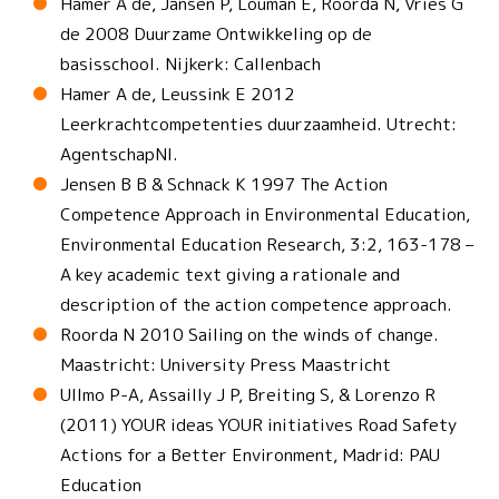
Hamer A de, Jansen P, Louman E, Roorda N, Vries G
de 2008 Duurzame Ontwikkeling op de
basisschool. Nijkerk: Callenbach
Hamer A de, Leussink E 2012
Leerkrachtcompetenties duurzaamheid. Utrecht:
AgentschapNl.
Jensen B B & Schnack K 1997 The Action
Competence Approach in Environmental Education,
Environmental Education Research, 3:2, 163-178 –
A key academic text giving a rationale and
description of the action competence approach.
Roorda N 2010 Sailing on the winds of change.
Maastricht: University Press Maastricht
Ullmo P-A, Assailly J P, Breiting S, & Lorenzo R
(2011) YOUR ideas YOUR initiatives Road Safety
Actions for a Better Environment, Madrid: PAU
Education