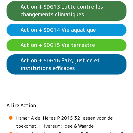
Action
Lutte contre les
SDG13
changements climatiques
Voir les exemples d'activités
Action
SDG11
Action
Vie aquatique
SDG14
Voir les exemples d'activités
Action
SDG12
Villes et communautés durables
Consommation et production durables
Action
Vie terrestre
SDG15
Voir les exemples d'activités
Action
SDG13
Action
Paix, justice et
SDG16
Lutte contre les changements climatiques
institutions efficaces
Voir les exemples d'activités
Action
Vie
SDG14
aquatique
Voir les exemples d'activités
Action
Vie
SDG15
terrestre
A lire Action
Voir les exemples d'activités
Action
SDG16
Paix, justice et institutions efficaces
Hamer A de, Heres P 2015 32 lessen voor de
toekomst. Hilversum: Idee & Waarde