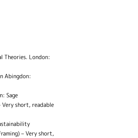
 terrestres
tuciones sólidas
l Theories. London:
on Abingdon:
n: Sage
 Very short, readable
stainability
raming) – Very short,