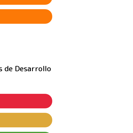
mplo, un periódico
ación emergente o el
e se presentan las
 de Desarrollo