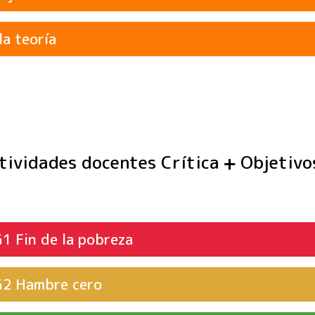
rente dependiendo de la fuente de los medios, por eje
la teoría
sta, un periódico serio, un informe
ón cambia con el tiempo como resultado de la investig
e ideas
ue puede tener el encuadre, es decir, que la forma en qu
potencialmente guiar el pensamiento
ctividades docentes Crítica
Objetivos
Fin de la pobreza
G1
Hambre cero
G2