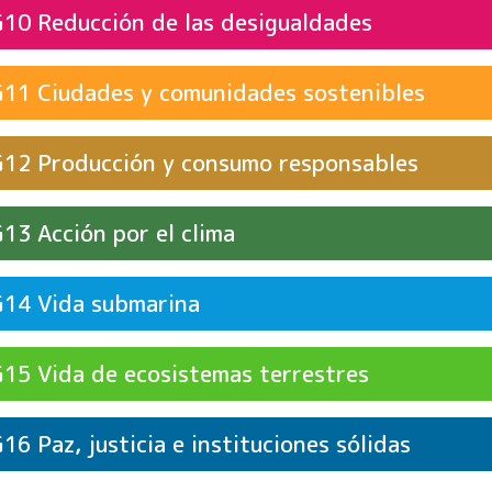
 de actividades
Crítica
Trabajo decente y cr
SDG8
Reducción de las desigualdades
G10
Ciudades y comunidades sostenibles
G11
 de actividades
Crítica
Industria, innovación
SDG9
 de actividades
Crítica
Reducción de las de
SDG10
Producción y consumo responsables
G12
Acción por el clima
G13
 de actividades
Crítica
Ciudades y comunida
SDG11
 de actividades
Crítica
Producción y consu
SDG12
Vida submarina
G14
Vida de ecosistemas terrestres
G15
Paz, justicia e instituciones sólidas
G16