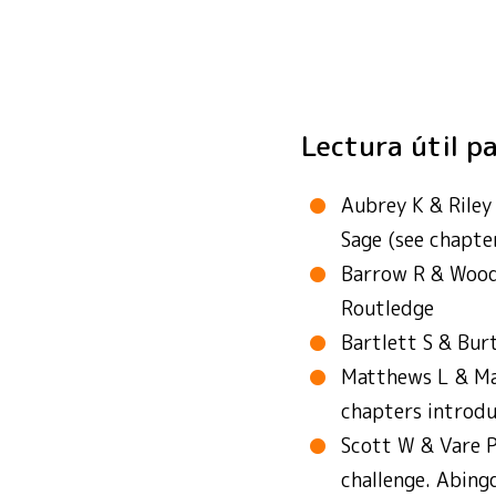
Ver los ejemplos
Ver los ejemplos
Ver los ejemplos
Ver los ejemplos
Lectura útil p
Aubrey K & Riley
Sage (see chapte
Barrow R & Wood
Routledge
Bartlett S & Bur
Matthews L & Mat
chapters introduc
Scott W & Vare P
challenge. Abing