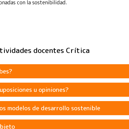
onadas con la sostenibilidad.
ctividades docentes Crítica
ibes?
uposiciones u opiniones?
 los modelos de desarrollo sostenible
o de investigación o agenda debido a los vínculos entre
objeto
y la organización