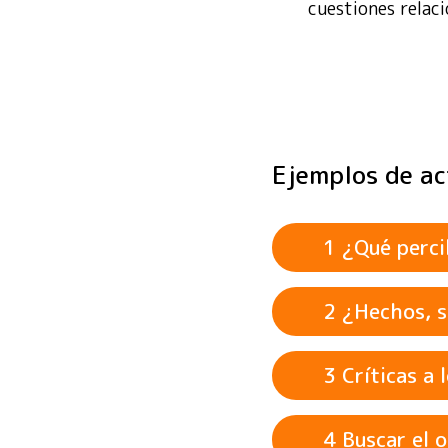
cuestiones relaci
Ejemplos de a
1 ¿Qué perc
2 ¿Hechos, s
3 Críticas a
Posible sesg
4 Buscar el 
financiación 