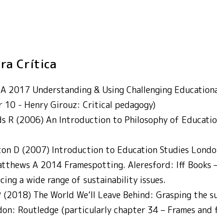
 de actividades
Crítica
Acción por el clima
SDG13
 de actividades
Crítica
Vida submarina
SDG14
 de actividades
Crítica
Vida de ecosistemas
SDG15
 de actividades
Crítica
Paz, justicia e insti
SDG16
ara Crítica
 A 2017 Understanding & Using Challenging Educationa
r 10 - Henry Girouz: Critical pedagogy)
s R (2006) An Introduction to Philosophy of Educati
ton D (2007) Introduction to Education Studies Londo
thews A 2014 Framespotting. Aleresford: Iff Books –
ing a wide range of sustainability issues.
 (2018) The World We’ll Leave Behind: Grasping the su
don: Routledge (particularly chapter 34 – Frames and f