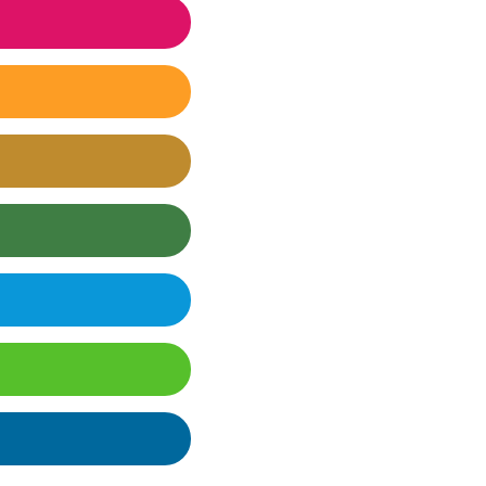
ecimiento
 e infraestructura
sigualdades
des sostenibles
mo responsables