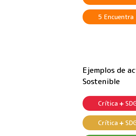
Enfoque dife
5 Encuentra 
sensacionali
La informaci
desarrollo d
Influencia q
cosas puede 
Ejemplos de a
Sostenible
Crítica
SD
Crítica
SD