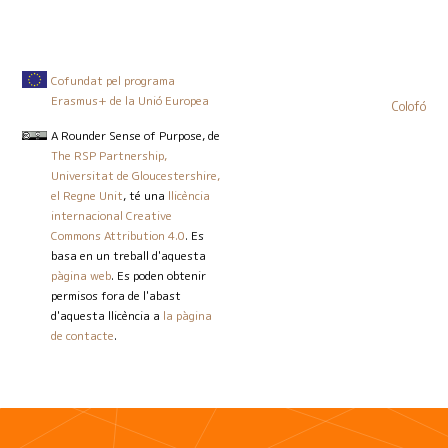
Cofundat pel programa
Erasmus+ de la Unió Europea
Colofó
A Rounder Sense of Purpose
, de
The RSP Partnership,
Universitat de Gloucestershire,
el Regne Unit
, té una
llicència
internacional Creative
Commons Attribution 4.0
. Es
basa en un treball d'aquesta
pàgina web
. Es poden obtenir
permisos fora de l'abast
d'aquesta llicència a
la pàgina
de contacte
.