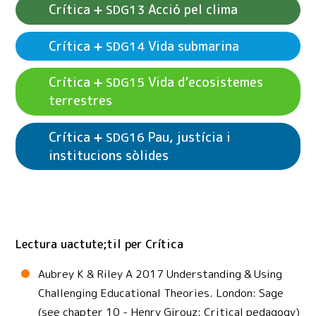
Crítica
Acció pel clima
SDG13
Crítica
Vida submarina
SDG14
Veure exemples d'activitats
Crítica
SDG11
Veure exemples d'activitats
Crítica
SDG12
Ciutats i comunitats sostenibles
Crítica
Vida d’ecosistemes
SDG15
Producció i consum responsables
terrestres
Crítica
Pau, justícia i
SDG16
institucions sòlides
Veure exemples d'activitats
Crítica
Vida
SDG15
Veure exemples d'activitats
Crítica
Vida
SDG14
Veure exemples d'activitats
Crítica
SDG13
d’ecosistemes terrestres
submarina
Acció pel clima
Lectura uactute;til per Crítica
Veure exemples d'activitats
Crítica
Pau,
SDG16
justícia i institucions sòlides
Aubrey K & Riley A 2017 Understanding & Using
Challenging Educational Theories. London: Sage
(see chapter 10 - Henry Girouz: Critical pedagogy)