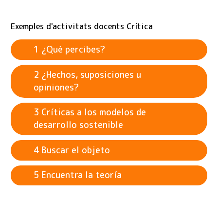
Exemples d'activitats docents Crítica
1 ¿Qué percibes?
2 ¿Hechos, suposiciones u
opiniones?
3 Críticas a los modelos de
desarrollo sostenible
Posible sesgo de investigación o agenda
4 Buscar el objeto
debido a los vínculos entre la fuente de
financiación y la organización
5 Encuentra la teoría
Enfoque diferente dependiendo de la fuente
de los medios, por ejemplo, un periódico
sensacionalista, un periódico serio, un informe