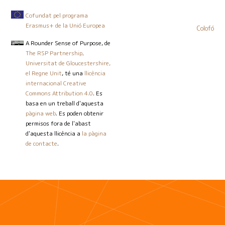
Cofundat pel programa
Erasmus+ de la Unió Europea
Colofó
A Rounder Sense of Purpose
, de
The RSP Partnership,
Universitat de Gloucestershire,
el Regne Unit
, té una
llicència
internacional Creative
Commons Attribution 4.0
. Es
basa en un treball d'aquesta
pàgina web
. Es poden obtenir
permisos fora de l'abast
d'aquesta llicència a
la pàgina
de contacte
.