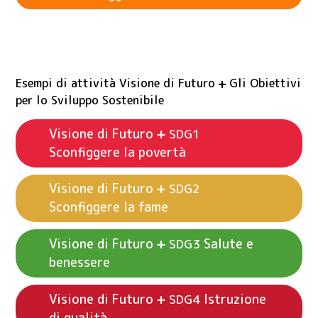
learner
learner
learner
Esempi di attività Visione di Futuro
Gli Obiettivi
per lo Sviluppo Sostenibile
Visione di Futuro
SDG1
Sconfiggere la povertà
Visione di Futuro
SDG2
learner
Sconfiggere la fame
Visione di Futuro
Salute e
SDG3
benessere
Vedi esempi di attività
Visione di Futuro
SDG2
Vedi esempi di attività
Visione di Futuro
SDG1
Visione di Futuro
Istruzione
SDG4
Sconfiggere la fame
Sconfiggere la povertà
di qualità