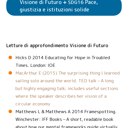
Visione di Futuro
Pace,
SDG16
Lotta contro il cambiamento climatico
giustizia e istituzioni solide
Vedi esempi di attività
Visione di Futuro
SDG15
Vita sulla terra
Vedi esempi di attività
Visione di Futuro
SDG14
Vita sott’acqua
Letture di approfondimento Visione di Futuro
Vedi esempi di attività
Visione di Futuro
SDG16
Pace, giustizia e istituzioni solide
Hicks D 2014 Educating for Hope in Troubled
Times. London: IOE
MacArthur E (2015) The surprising thing I learned
sailing solo around the world. TED talk – A long
but highly engaging talk; includes useful sections
where the speaker describes her vision of a
circular economy
Matthews L & Matthews A 2014 Framespotting.
Winchester: IFF Books – A short, readable book
about how our mental frameworks guide virtually