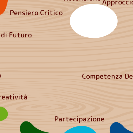
Approcci
Pensiero Critico
 di Futuro
a
Competenza Dec
reatività
Partecipazione