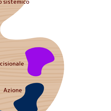
o sistemico
isionale
Azione