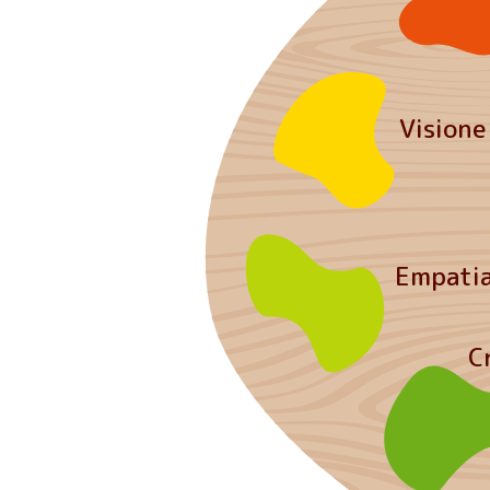
Visione
Empati
C