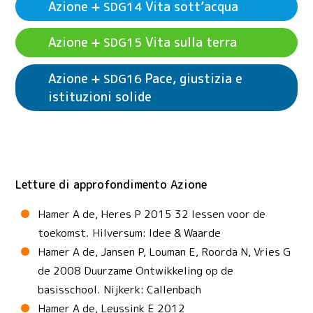
Azione
Vita sott’acqua
SDG14
e produzione responsabili
Azione
Vita sulla terra
SDG15
Vedi esempi di attività
Azione
Lotta
SDG13
Azione
Pace, giustizia e
SDG16
contro il cambiamento climatico
istituzioni solide
Vedi esempi di attività
Azione
Vita
SDG14
Vedi esempi di attività
Azione
Vita sulla
SDG15
sott’acqua
terra
Letture di approfondimento Azione
Vedi esempi di attività
Azione
Pace,
SDG16
giustizia e istituzioni solide
Hamer A de, Heres P 2015 32 lessen voor de
toekomst. Hilversum: Idee & Waarde
Hamer A de, Jansen P, Louman E, Roorda N, Vries G
de 2008 Duurzame Ontwikkeling op de
basisschool. Nijkerk: Callenbach
Hamer A de, Leussink E 2012