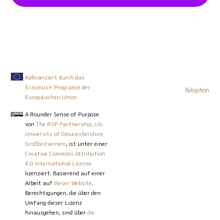
Siehe Beispielaktivitäten
Verantwortung
SDG13
Siehe Beispielaktivitäten
Empathie
SDG13
Siehe Beispielaktivitäten
Partizipation
SDG13
Maßnahmen zum Klimaschutz
Maßnahmen zum Klimaschutz
Siehe Beispielaktivitäten
Werte
SDG13
Maßnahmen zum Klimaschutz
Siehe Beispielaktivitäten
Handeln
SDG13
Maßnahmen zum Klimaschutz
Maßnahmen zum Klimaschutz
Kofinanziert durch das
Erasmus+ Programm der
Kolophon
Europäischen Union
A Rounder Sense of Purpose
von
The RSP Partnership, c/o
Siehe Beispielaktivitäten
University of Gloucestershire,
Entscheidungsfreudigkeit
Maßnahmen
SDG13
Großbritannien
, ist unter einer
zum Klimaschutz
Creative Commons Attribution
4.0 International License
lizenziert. Basierend auf einer
Arbeit auf
dieser Website
.
Berechtigungen, die über den
Umfang dieser Lizenz
hinausgehen, sind über
die