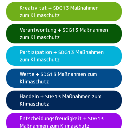
Siehe Beispielaktivitäten
Transdisziplinarität
Maßnahmen zum Klimaschutz
SDG13
Kreativität
Maßnahmen
SDG13
Maßnahmen zum Klimaschutz
SDG13
zum Klimaschutz
Verantwortung
Maßnahmen
SDG13
Siehe Beispielaktivitäten
Zukünfte
SDG13
zum Klimaschutz
Maßnahmen zum Klimaschutz
Siehe Beispielaktivitäten
Kritisches Denken
Partizipation
Maßnahmen
SDG13
Maßnahmen zum Klimaschutz
SDG13
zum Klimaschutz
Werte
Maßnahmen zum
SDG13
Klimaschutz
Siehe Beispielaktivitäten
Kreativität
SDG13
Handeln
Maßnahmen zum
SDG13
Maßnahmen zum Klimaschutz
Klimaschutz
Entscheidungsfreudigkeit
SDG13
Maßnahmen zum Klimaschutz