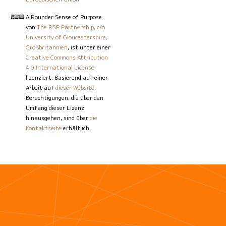
A Rounder Sense of Purpose
von
The RSP Partnership, c/o
University of Gloucestershire,
Großbritannien
, ist unter einer
Creative Commons Attribution
4.0 International License
lizenziert. Basierend auf einer
Arbeit auf
dieser Website
.
Berechtigungen, die über den
Umfang dieser Lizenz
hinausgehen, sind über
die
Kontaktseite
erhältlich.