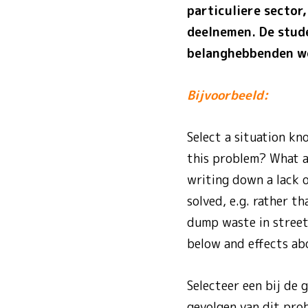
particuliere secto
deelnemen. De stude
belanghebbenden w
Bijvoorbeeld:
Select a situation k
this problem? What a
writing down a lack o
solved, e.g. rather t
dump waste in street.
below and effects ab
Selecteer een bij de 
gevolgen van dit pro