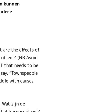
en kunnen
andere
 are the effects of
problem? (NB Avoid
lf that needs to be
, say, “Townspeople
iddle with causes
. Wat zijn de
n het kernprobleem?