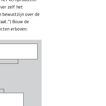
ver zelf het
n bewustzijn over de
raat.”) Bouw de
ecten erboven: