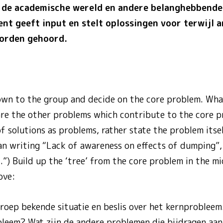
r, de academische wereld en andere belanghebbend
nt geeft input en stelt oplossingen voor terwijl 
orden gehoord.
nown to the group and decide on the core problem. What
re the other problems which contribute to the core 
f solutions as problems, rather state the problem itse
han writing “Lack of awareness on effects of dumping”
”) Build up the ‘tree’ from the core problem in the m
ove:
groep bekende situatie en beslis over het kernprobleem
bleem? Wat zijn de andere problemen die bijdragen aa