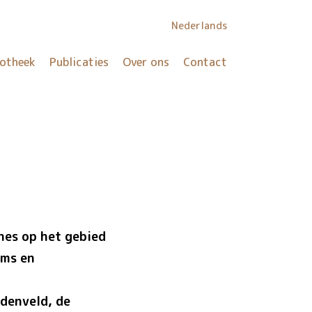
Nederlands
iotheek
Publicaties
Over ons
Contact
nes op het gebied
ums en
ddenveld, de