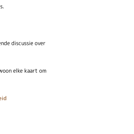
s.
nde discussie over
ewoon elke kaart om
eid