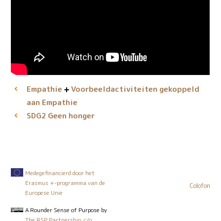
Empathie
Voorbeeld­activiteiten gekoppeld
aan Empathie
Geen honger
SDG2
Medegefinancierd door het
Erasmus +-programma van de
Colofon
Europese Unie
A Rounder Sense of Purpose
by
The RSP Partnership, c/o