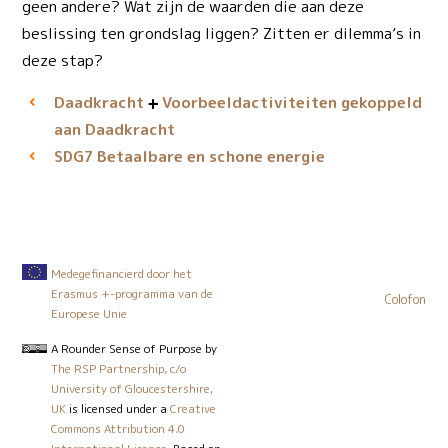
geen andere? Wat zijn de waarden die aan deze
beslissing ten grondslag liggen? Zitten er dilemma’s in
deze stap?
Daadkracht
Voorbeeld­activiteiten gekoppeld
aan Daadkracht
Betaalbare en schone energie
SDG7
Medegefinancierd door het
Erasmus +-programma van de
Colofon
Europese Unie
A Rounder Sense of Purpose
by
The RSP Partnership, c/o
University of Gloucestershire,
UK
is licensed under a
Creative
Commons Attribution 4.0