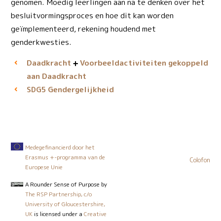
genomen. Moedig leerlingen aan na te denken over het
besluitvormingsproces en hoe dit kan worden
geïmplementeerd, rekening houdend met
genderkwesties.
Daadkracht
Voorbeeld­activiteiten gekoppeld
aan Daadkracht
Gendergelijkheid
SDG5
Medegefinancierd door het
Erasmus +-programma van de
Colofon
Europese Unie
A Rounder Sense of Purpose
by
The RSP Partnership, c/o
University of Gloucestershire,
UK
is licensed under a
Creative