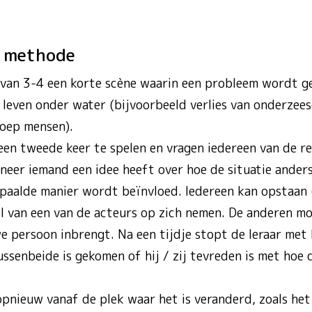
m methode
 van 3-4 een korte scène waarin een probleem wordt ge
leven onder water (bijvoorbeeld verlies van onderzeese
oep mensen).
een tweede keer te spelen en vragen iedereen van de r
nneer iemand een idee heeft over hoe de situatie ander
epaalde manier wordt beïnvloed. Iedereen kan opstaan ​
rol van een van de acteurs op zich nemen. De anderen m
 persoon inbrengt. Na een tijdje stopt de leraar met h
ssenbeide is gekomen of hij / zij tevreden is met hoe 
opnieuw vanaf de plek waar het is veranderd, zoals het