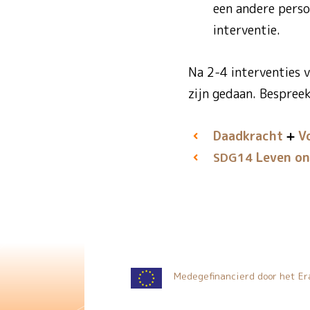
een andere perso
interventie.
Na 2-4 interventies v
zijn gedaan. Bespree
Daadkracht
V
Leven on
SDG14
Medegefinancierd door het E