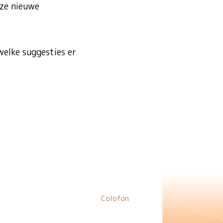
eze nieuwe
welke suggesties er
Colofon