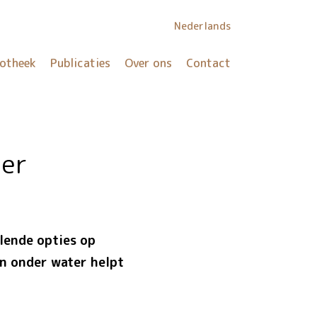
Nederlands
iotheek
Publicaties
Over ons
Contact
er
lende opties op
en onder water helpt