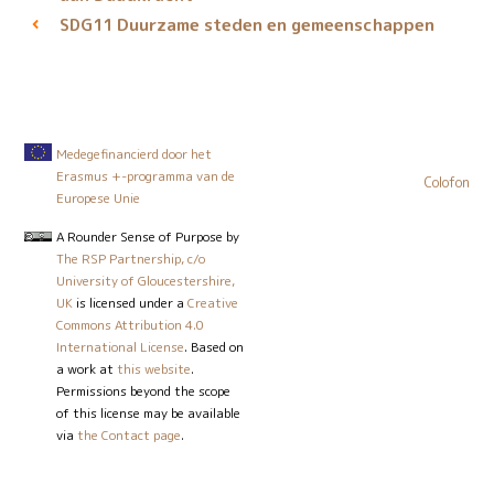
Duurzame steden en gemeenschappen
SDG11
Medegefinancierd door het
Erasmus +-programma van de
Colofon
Europese Unie
A Rounder Sense of Purpose
by
The RSP Partnership, c/o
University of Gloucestershire,
UK
is licensed under a
Creative
Commons Attribution 4.0
International License
. Based on
a work at
this website
.
Permissions beyond the scope
of this license may be available
via
the Contact page
.