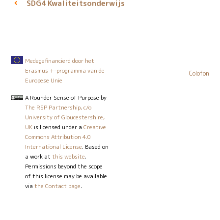
Kwaliteitsonderwijs
SDG4
Medegefinancierd door het
Erasmus +-programma van de
Colofon
Europese Unie
A Rounder Sense of Purpose
by
The RSP Partnership, c/o
University of Gloucestershire,
UK
is licensed under a
Creative
Commons Attribution 4.0
International License
. Based on
a work at
this website
.
Permissions beyond the scope
of this license may be available
via
the Contact page
.