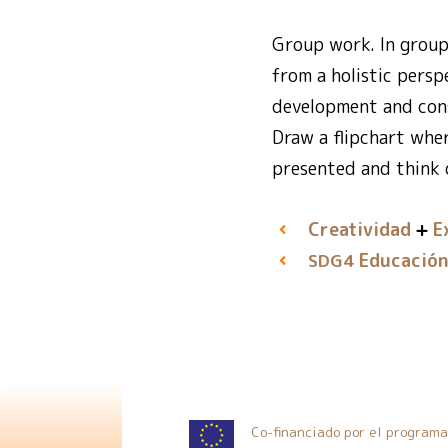
Group work. In groups
from a holistic perspe
development and cons
Draw a flipchart wher
presented and think o
Creatividad
E
Educación
SDG4
Co-financiado por el program