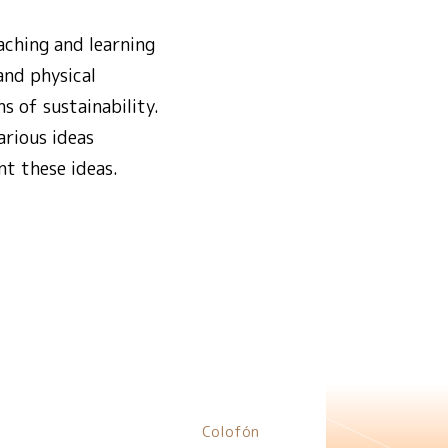
aching and learning
 and physical
 of sustainability.
arious ideas
nt these ideas.
Colofón