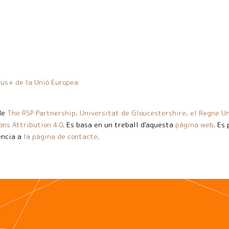
us+ de la Unió Europea
de
The RSP Partnership, Universitat de Gloucestershire, el Regne Un
ns Attribution 4.0
. Es basa en un treball d'aquesta
pàgina web
. Es
ència a
la pàgina de contacte
.