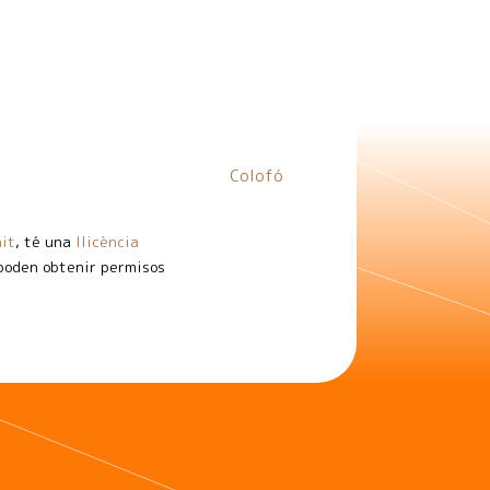
Colofó
it
, té una
llicència
 poden obtenir permisos