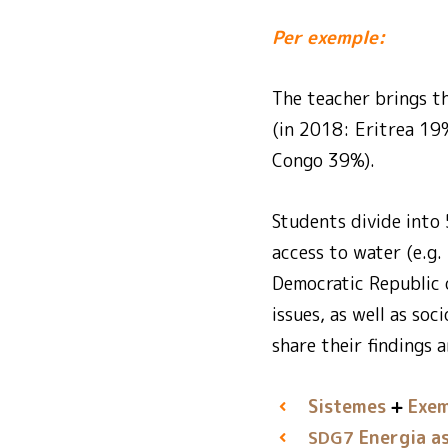
Per exemple:
The teacher brings t
(in 2018: Eritrea 1
Congo 39%).
Students divide into
access to water (e.g
Democratic Republic 
issues, as well as so
share their findings 
Sistemes
Exem
Energia as
SDG7