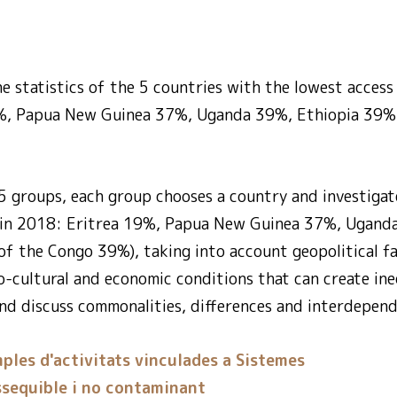
he statistics of the 5 countries with the lowest acces
9%, Papua New Guinea 37%, Uganda 39%, Ethiopia 39%
 5 groups, each group chooses a country and investigat
. in 2018: Eritrea 19%, Papua New Guinea 37%, Ugand
of the Congo 39%), taking into account geopolitical fa
cio-cultural and economic conditions that can create ine
and discuss commonalities, differences and interdepend
ples d'activitats vinculades a Sistemes
sequible i no contaminant