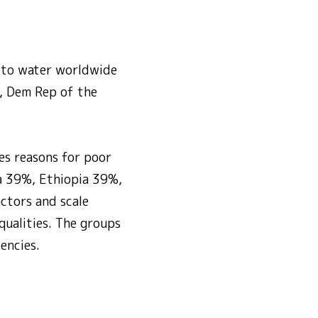
s to water worldwide
, Dem Rep of the
es reasons for poor
a 39%, Ethiopia 39%,
ctors and scale
qualities. The groups
encies.