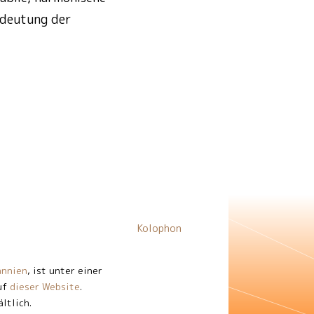
edeutung der
Kolophon
annien
, ist unter einer
auf
dieser Website
.
ltlich.