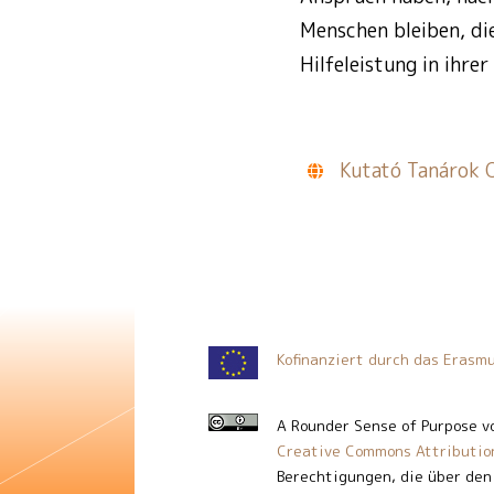
Menschen bleiben, di
Hilfeleistung in ihr
Kutató Tanárok 
Kofinanziert durch das Eras
A Rounder Sense of Purpose
v
Creative Commons Attribution
Berechtigungen, die über den