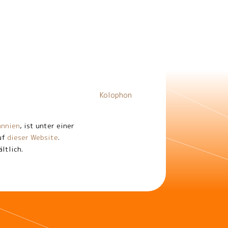
Kolophon
annien
, ist unter einer
auf
dieser Website
.
ltlich.