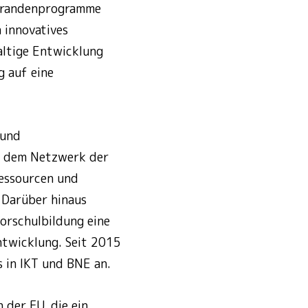
torandenprogramme
n innovatives
ltige Entwicklung
 auf eine
 und
r, dem Netzwerk der
essourcen und
 Darüber hinaus
orschulbildung eine
ntwicklung. Seit 2015
s in IKT und BNE an.
 der FU, die ein