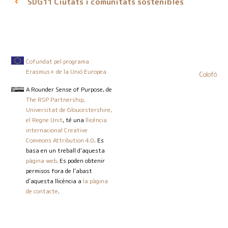
Ciutats i comunitats sostenibles
SDG11
Cofundat pel programa
Erasmus+ de la Unió Europea
Colofó
A Rounder Sense of Purpose
, de
The RSP Partnership,
Universitat de Gloucestershire,
el Regne Unit
, té una
llicència
internacional Creative
Commons Attribution 4.0
. Es
basa en un treball d'aquesta
pàgina web
. Es poden obtenir
permisos fora de l'abast
d'aquesta llicència a
la pàgina
de contacte
.