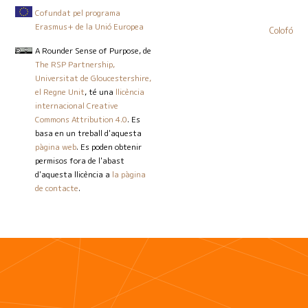
Cofundat pel programa
Erasmus+ de la Unió Europea
Colofó
A Rounder Sense of Purpose
, de
The RSP Partnership,
Universitat de Gloucestershire,
el Regne Unit
, té una
llicència
internacional Creative
Commons Attribution 4.0
. Es
basa en un treball d'aquesta
pàgina web
. Es poden obtenir
permisos fora de l'abast
d'aquesta llicència a
la pàgina
de contacte
.