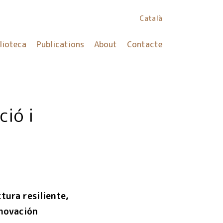
Català
lioteca
Publications
About
Contacte
ció i
tura resiliente,
nnovación