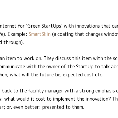
nternet for ‘Green StartUps’ with innovations that can
ife). Example:
SmartSkin
(a coating that changes window
ed through).
an item to work on. They discuss this item with the sch
ommunicate with the owner of the StartUp to talk abo
en, what will the future be, expected cost etc.
back to the facility manager with a strong emphasis o
s: what would it cost to implement the innovation? The
er; or, even better: presented to them.