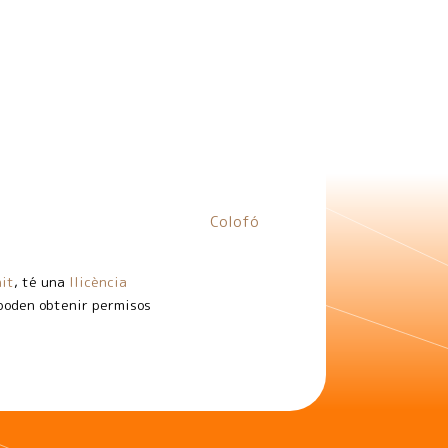
Colofó
it
, té una
llicència
 poden obtenir permisos