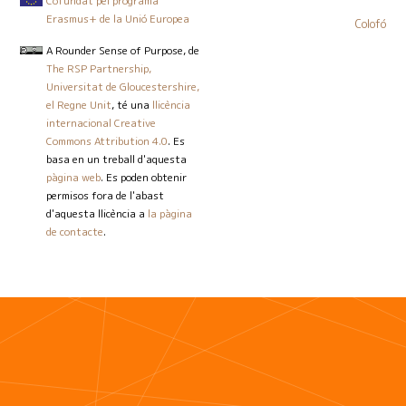
Cofundat pel programa
Erasmus+ de la Unió Europea
Colofó
A Rounder Sense of Purpose
, de
The RSP Partnership,
Universitat de Gloucestershire,
el Regne Unit
, té una
llicència
internacional Creative
Commons Attribution 4.0
. Es
basa en un treball d'aquesta
pàgina web
. Es poden obtenir
permisos fora de l'abast
d'aquesta llicència a
la pàgina
de contacte
.