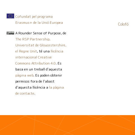
Cofundat pel programa
Erasmus+ de la Unió Europea
Colofó
A Rounder Sense of Purpose
, de
The RSP Partnership,
Universitat de Gloucestershire,
el Regne Unit
, té una
llicència
internacional Creative
Commons Attribution 4.0
. Es
basa en un treball d'aquesta
pàgina web
. Es poden obtenir
permisos fora de l'abast
d'aquesta llicència a
la pàgina
de contacte
.