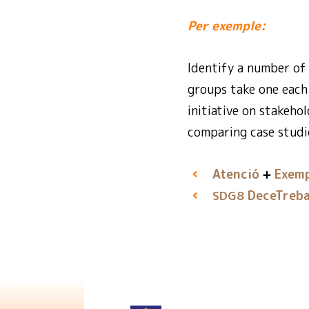
Per exemple:
Identify a number of 
groups take one each 
initiative on stakeho
comparing case studi
Atenció
Exemp
DeceTrebal
SDG8