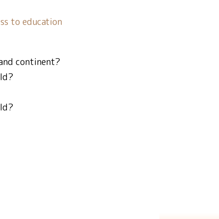
ess to education
 and continent?
rld?
rld?