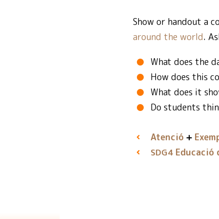
Show or handout a c
around the world
. A
What does the da
How does this co
What does it sho
Do students thin
Atenció
Exemp
Educació d
SDG4