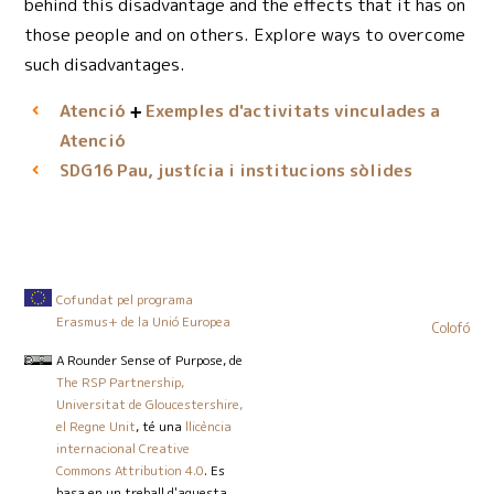
behind this disadvantage and the effects that it has on
those people and on others. Explore ways to overcome
such disadvantages.
Atenció
Exemples d'activitats vinculades a
Atenció
Pau, justícia i institucions sòlides
SDG16
Cofundat pel programa
Erasmus+ de la Unió Europea
Colofó
A Rounder Sense of Purpose
, de
The RSP Partnership,
Universitat de Gloucestershire,
el Regne Unit
, té una
llicència
internacional Creative
Commons Attribution 4.0
. Es
basa en un treball d'aquesta