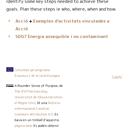
Identify some key steps needed to achieve these
goals. Plan these steps ie who, where, when and how.
Acció
Exemples d'activitats vinculades a
Acció
Energia assequible i no contaminant
SDG7
Cofundat pel programa
Erasmus+ de la Unió Europea
Colofó
A Rounder Sense of Purpose
, de
The RSP Partnership,
Universitat de Gloucestershire,
el Regne Unit
, té una
llicència
internacional Creative
Commons Attribution 4.0
. Es
basa en un treball d'aquesta
pàgina web
. Es poden obtenir