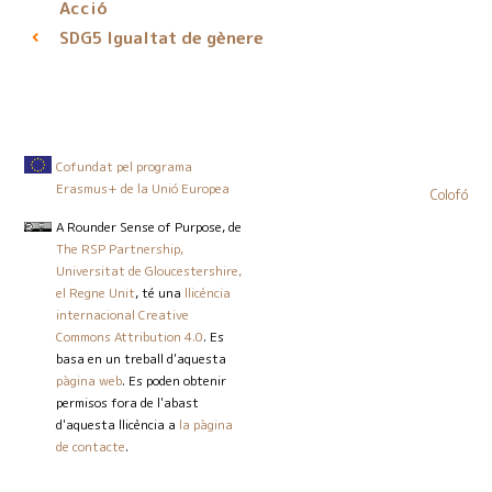
Acció
Igualtat de gènere
SDG5
Cofundat pel programa
Erasmus+ de la Unió Europea
Colofó
A Rounder Sense of Purpose
, de
The RSP Partnership,
Universitat de Gloucestershire,
el Regne Unit
, té una
llicència
internacional Creative
Commons Attribution 4.0
. Es
basa en un treball d'aquesta
pàgina web
. Es poden obtenir
permisos fora de l'abast
d'aquesta llicència a
la pàgina
de contacte
.